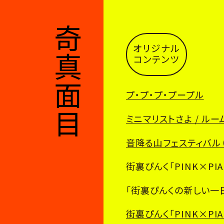
奇
オリジナル

真
コンテンツ
面
プ・プ・プ・プープル
目
ミニマリストさよ / ル
音降る山フェスティバル
。
街裏ぴんく「PINK×PIA
「街裏ぴんくの新しい一
街裏ぴんく「PINK×PI