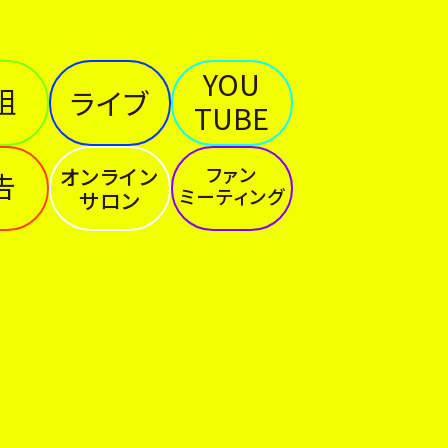
YOU
組
ライブ
TUBE
ファン
オンライン
告
ミーティング
サロン