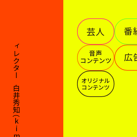
番
芸人
デ
ィ
音声
レ
広
コンテンツ
ク
タ
ー
オリジナル
コンテンツ
白
井
秀
知
（
k
i
m